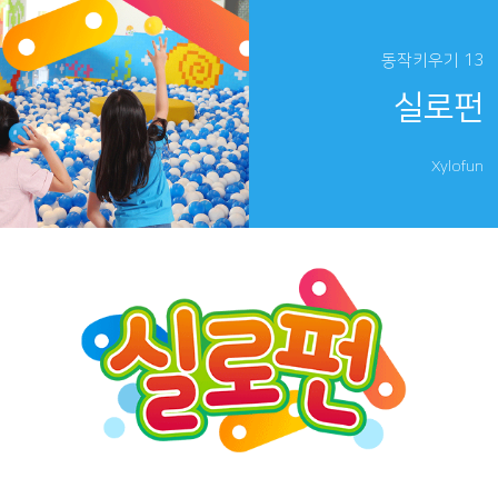
동작키우기 13
실로펀
Xylofun